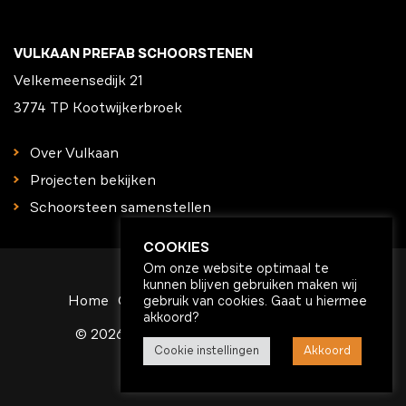
VULKAAN PREFAB SCHOORSTENEN
Velkemeensedijk 21
3774 TP Kootwijkerbroek
Over Vulkaan
Projecten bekijken
Schoorsteen samenstellen
COOKIES
Om onze website optimaal te
kunnen blijven gebruiken maken wij
Home
Contact
Algemene voorwaarden
gebruik van cookies. Gaat u hiermee
akkoord?
© 2026
Vulkaan Prefab Schoorstenen
Cookie instellingen
Akkoord
f
in