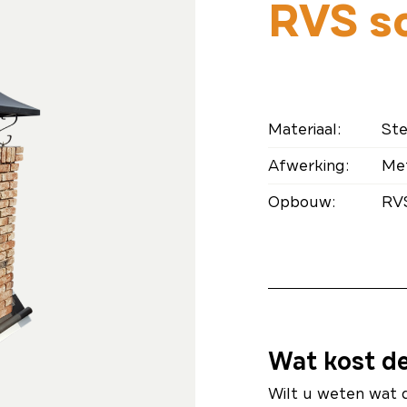
RVS s
Materiaal:
Ste
Afwerking:
Met
Opbouw:
RVS
Wat kost d
Wilt u weten wat 